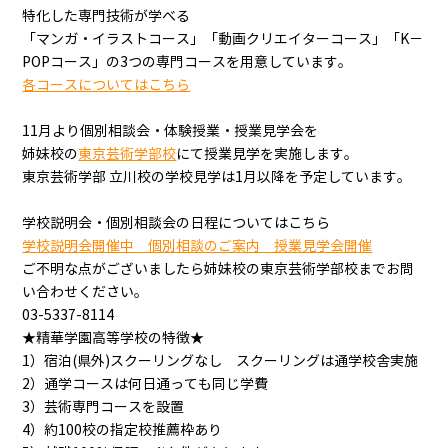
特化した専門技術が学べる
「マンガ・イラストコース」「動画クリエイターコース」「K－
POPコース」の3つの専門コースを用意しています。
各コースについてはこちら
11月より個別相談会・体験授業・授業見学会を
姉妹校の
東京芸術学部校
にて授業見学を実施します。
東京芸術学部 立川校の学校見学は1月以降を予定しています。
学校説明会・個別相談会の日程についてはこちら
学校説明会開催中 個別相談のご案内 授業見学会開催
ご不明な点がございましたら姉妹校の東京芸術学部校までお問
い合わせください。
03-5337-8114
★精華学園高等学校の特徴★
1）宿泊(県外)スクーリングなし スクーリングは通学校舎実施
2）通学コースは何日通っても同じ学費
3）芸術専門コースを設置
4）約100校の指定校推薦枠あり